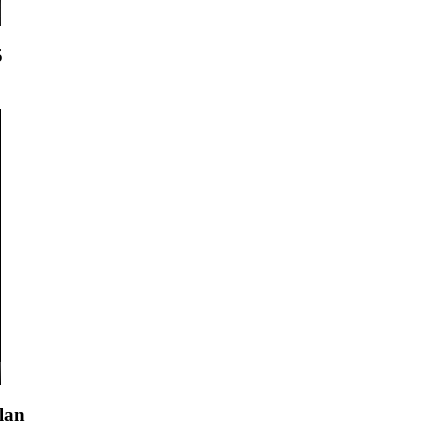
5
lan